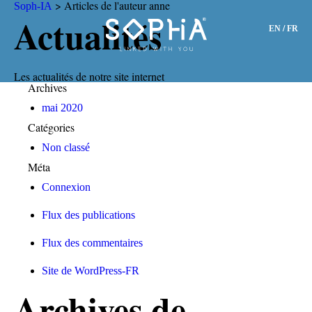
> Articles de l'auteur anne
Soph-IA
Actualités
/
EN
FR
Les actualités de notre site internet
Archives
mai 2020
Catégories
Non classé
Méta
Connexion
Flux des publications
Flux des commentaires
Site de WordPress-FR
Archives de